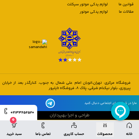
قوانین ما
لوازم یدکی موتور سیکلت
مقالات ما
لوازم یدکی موتور
فروشگاه مرکزی: تهران،اتوبان امام علی شمال به جنوب، کنارگذر بعد از خیابان
پیروزی، بلوار نیکنام شرقی، پلاک 8، فروشگاه تایلیور
مارا در شبکه های اجتماعی دنبال کنید
02133252520
طراحی و اجرا بهپردازان
0
طراحی و اجرا بهپردازان
خانه
محصولات
حساب کاربری
تماس باما
سبد خرید