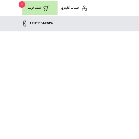
0
حساب کاربری
سبد خرید
02133252520