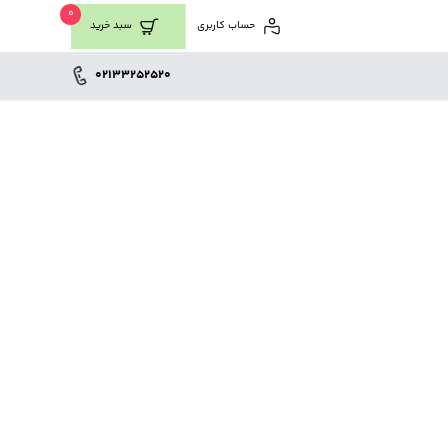
0
حساب کاربری
سبد خرید
02133252520