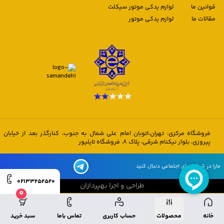
قوانین ما
لوازم یدکی موتور سیکلت
مقالات ما
لوازم یدکی موتور
فروشگاه مرکزی: تهران،اتوبان امام علی شمال به جنوب، کنارگذر بعد از خیابان
پیروزی، بلوار نیکنام شرقی، پلاک 8، فروشگاه تایلیور
مارا در شبکه های اجتماعی دنبال کنید
02133252520
طراحی و اجرا بهپردازان
0
طراحی و اجرا بهپردازان
خانه
محصولات
حساب کاربری
تماس باما
سبد خرید