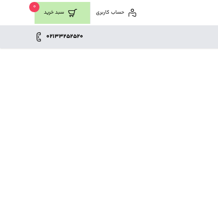
0
حساب کاربری
سبد خرید
02133252520