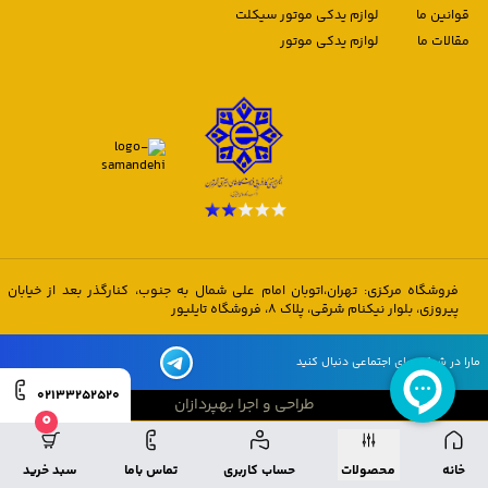
قوانین ما
لوازم یدکی موتور سیکلت
مقالات ما
لوازم یدکی موتور
فروشگاه مرکزی: تهران،اتوبان امام علی شمال به جنوب، کنارگذر بعد از خیابان
پیروزی، بلوار نیکنام شرقی، پلاک 8، فروشگاه تایلیور
مارا در شبکه های اجتماعی دنبال کنید
02133252520
طراحی و اجرا بهپردازان
0
طراحی و اجرا بهپردازان
خانه
محصولات
حساب کاربری
تماس باما
سبد خرید