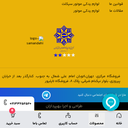
قوانین ما
لوازم یدکی موتور سیکلت
مقالات ما
لوازم یدکی موتور
فروشگاه مرکزی: تهران،اتوبان امام علی شمال به جنوب، کنارگذر بعد از خیابان
پیروزی، بلوار نیکنام شرقی، پلاک 8، فروشگاه تایلیور
مارا در شبکه های اجتماعی دنبال کنید
02133252520
طراحی و اجرا بهپردازان
0
طراحی و اجرا بهپردازان
خانه
محصولات
حساب کاربری
تماس باما
سبد خرید