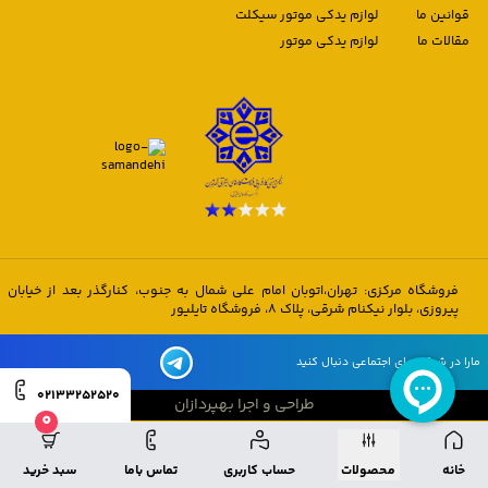
قوانین ما
لوازم یدکی موتور سیکلت
مقالات ما
لوازم یدکی موتور
فروشگاه مرکزی: تهران،اتوبان امام علی شمال به جنوب، کنارگذر بعد از خیابان
پیروزی، بلوار نیکنام شرقی، پلاک 8، فروشگاه تایلیور
مارا در شبکه های اجتماعی دنبال کنید
02133252520
طراحی و اجرا بهپردازان
0
طراحی و اجرا بهپردازان
خانه
محصولات
حساب کاربری
تماس باما
سبد خرید