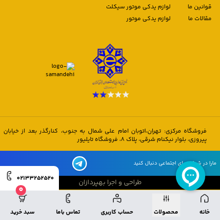
قوانین ما
لوازم یدکی موتور سیکلت
مقالات ما
لوازم یدکی موتور
فروشگاه مرکزی: تهران،اتوبان امام علی شمال به جنوب، کنارگذر بعد از خیابان
پیروزی، بلوار نیکنام شرقی، پلاک 8، فروشگاه تایلیور
مارا در شبکه های اجتماعی دنبال کنید
02133252520
طراحی و اجرا بهپردازان
0
طراحی و اجرا بهپردازان
خانه
محصولات
حساب کاربری
تماس باما
سبد خرید