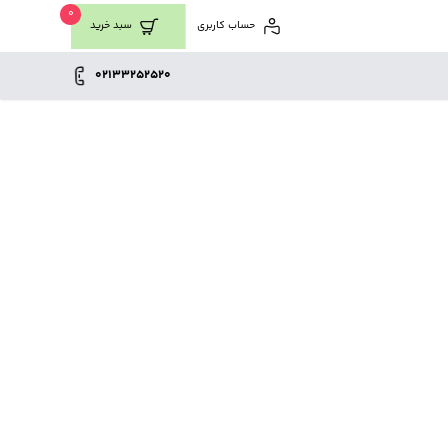
0
حساب کاربری
سبد خرید
02133252520