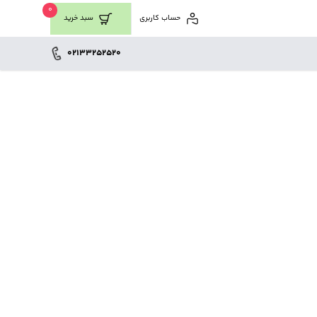
0
حساب کاربری
سبد خرید
02133252520