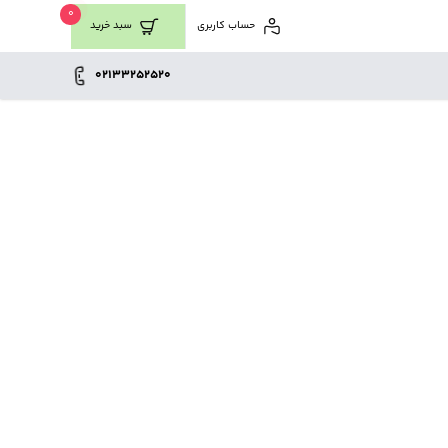
0
حساب کاربری
سبد خرید
02133252520