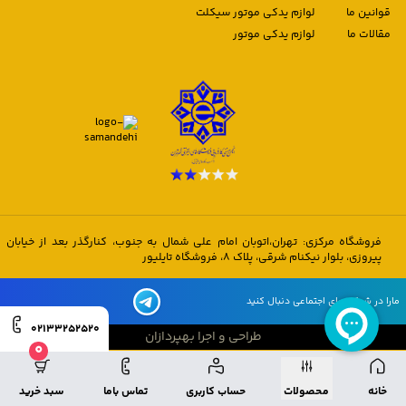
قوانین ما
لوازم یدکی موتور سیکلت
مقالات ما
لوازم یدکی موتور
فروشگاه مرکزی: تهران،اتوبان امام علی شمال به جنوب، کنارگذر بعد از خیابان
پیروزی، بلوار نیکنام شرقی، پلاک 8، فروشگاه تایلیور
مارا در شبکه های اجتماعی دنبال کنید
02133252520
طراحی و اجرا بهپردازان
0
طراحی و اجرا بهپردازان
خانه
محصولات
حساب کاربری
تماس باما
سبد خرید