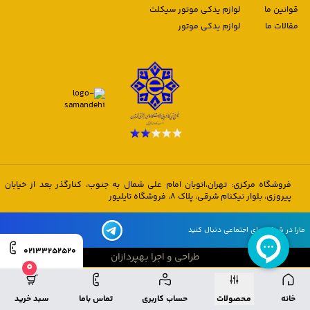
قوانین ما
لوازم یدکی موتور سیکلت
مقالات ما
لوازم یدکی موتور
فروشگاه مرکزی: تهران،اتوبان امام علی شمال به جنوب، کنارگذر بعد از خیابان
پیروزی، بلوار نیکنام شرقی، پلاک 8، فروشگاه تایلیور
مارا در شبکه های اجتماعی دنبال کنید
02133252520
طراحی و اجرا بهپردازان
0
طراحی و اجرا بهپردازان
خانه
محصولات
حساب کاربری
تماس باما
سبد خرید