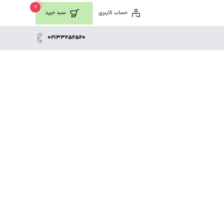
0
حساب کاربری
سبد خرید
02133252520