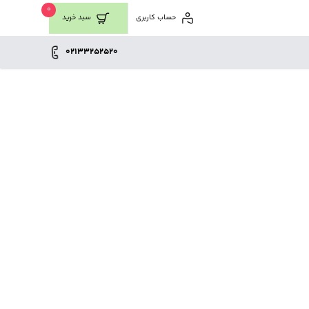
0
حساب کاربری
سبد خرید
02133252520