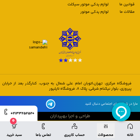
قوانین ما
لوازم یدکی موتور سیکلت
مقالات ما
لوازم یدکی موتور
فروشگاه مرکزی: تهران،اتوبان امام علی شمال به جنوب، کنارگذر بعد از خیابان
پیروزی، بلوار نیکنام شرقی، پلاک 8، فروشگاه تایلیور
مارا در شبکه های اجتماعی دنبال کنید
02133252520
طراحی و اجرا بهپردازان
0
طراحی و اجرا بهپردازان
خانه
محصولات
حساب کاربری
تماس باما
سبد خرید