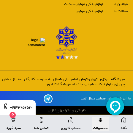
قوانین ما
لوازم یدکی موتور سیکلت
مقالات ما
لوازم یدکی موتور
فروشگاه مرکزی: تهران،اتوبان امام علی شمال به جنوب، کنارگذر بعد از خیابان
پیروزی، بلوار نیکنام شرقی، پلاک 8، فروشگاه تایلیور
مارا در شبکه های اجتماعی دنبال کنید
02133252520
طراحی و اجرا بهپردازان
0
طراحی و اجرا بهپردازان
خانه
محصولات
حساب کاربری
تماس باما
سبد خرید