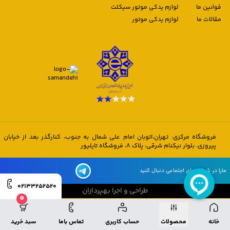
قوانین ما
لوازم یدکی موتور سیکلت
مقالات ما
لوازم یدکی موتور
فروشگاه مرکزی: تهران،اتوبان امام علی شمال به جنوب، کنارگذر بعد از خیابان
پیروزی، بلوار نیکنام شرقی، پلاک 8، فروشگاه تایلیور
مارا در شبکه های اجتماعی دنبال کنید
02133252520
طراحی و اجرا بهپردازان
0
طراحی و اجرا بهپردازان
خانه
محصولات
حساب کاربری
تماس باما
سبد خرید