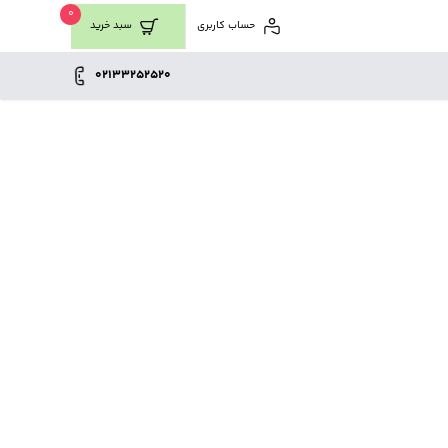
0
حساب کاربری
سبد خرید
02133252520