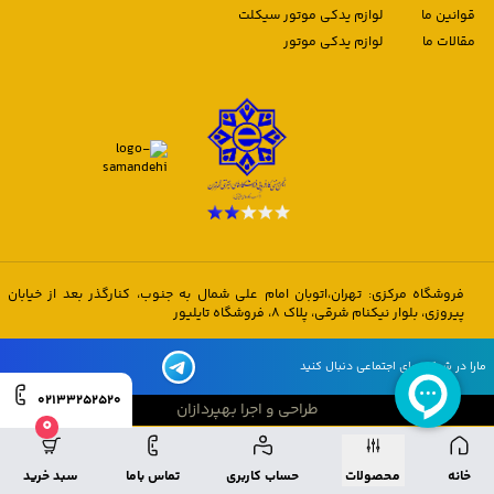
قوانین ما
لوازم یدکی موتور سیکلت
مقالات ما
لوازم یدکی موتور
فروشگاه مرکزی: تهران،اتوبان امام علی شمال به جنوب، کنارگذر بعد از خیابان
پیروزی، بلوار نیکنام شرقی، پلاک 8، فروشگاه تایلیور
مارا در شبکه های اجتماعی دنبال کنید
02133252520
طراحی و اجرا بهپردازان
0
طراحی و اجرا بهپردازان
خانه
محصولات
حساب کاربری
تماس باما
سبد خرید