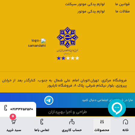
قوانین ما
لوازم یدکی موتور سیکلت
مقالات ما
لوازم یدکی موتور
فروشگاه مرکزی: تهران،اتوبان امام علی شمال به جنوب، کنارگذر بعد از خیابان
پیروزی، بلوار نیکنام شرقی، پلاک 8، فروشگاه تایلیور
مارا در شبکه های اجتماعی دنبال کنید
02133252520
طراحی و اجرا بهپردازان
0
طراحی و اجرا بهپردازان
خانه
محصولات
حساب کاربری
تماس باما
سبد خرید