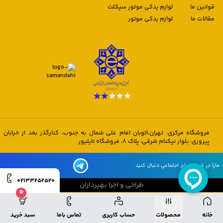
قوانین ما
لوازم یدکی موتور سیکلت
مقالات ما
لوازم یدکی موتور
فروشگاه مرکزی: تهران،اتوبان امام علی شمال به جنوب، کنارگذر بعد از خیابان
پیروزی، بلوار نیکنام شرقی، پلاک 8، فروشگاه تایلیور
مارا در شبکه های اجتماعی دنبال کنید
02133252520
طراحی و اجرا بهپردازان
0
طراحی و اجرا بهپردازان
خانه
محصولات
حساب کاربری
تماس باما
سبد خرید