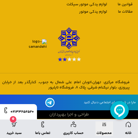
قوانین ما
لوازم یدکی موتور سیکلت
مقالات ما
لوازم یدکی موتور
فروشگاه مرکزی: تهران،اتوبان امام علی شمال به جنوب، کنارگذر بعد از خیابان
پیروزی، بلوار نیکنام شرقی، پلاک 8، فروشگاه تایلیور
مارا در شبکه های اجتماعی دنبال کنید
02133252520
طراحی و اجرا بهپردازان
0
طراحی و اجرا بهپردازان
خانه
محصولات
حساب کاربری
تماس باما
سبد خرید