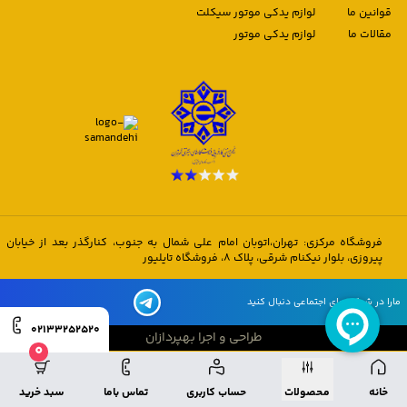
قوانین ما
لوازم یدکی موتور سیکلت
مقالات ما
لوازم یدکی موتور
فروشگاه مرکزی: تهران،اتوبان امام علی شمال به جنوب، کنارگذر بعد از خیابان
پیروزی، بلوار نیکنام شرقی، پلاک 8، فروشگاه تایلیور
مارا در شبکه های اجتماعی دنبال کنید
02133252520
طراحی و اجرا بهپردازان
0
طراحی و اجرا بهپردازان
خانه
محصولات
حساب کاربری
تماس باما
سبد خرید