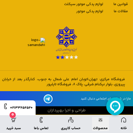
قوانین ما
لوازم یدکی موتور سیکلت
مقالات ما
لوازم یدکی موتور
فروشگاه مرکزی: تهران،اتوبان امام علی شمال به جنوب، کنارگذر بعد از خیابان
پیروزی، بلوار نیکنام شرقی، پلاک 8، فروشگاه تایلیور
مارا در شبکه های اجتماعی دنبال کنید
02133252520
طراحی و اجرا بهپردازان
0
طراحی و اجرا بهپردازان
خانه
محصولات
حساب کاربری
تماس باما
سبد خرید