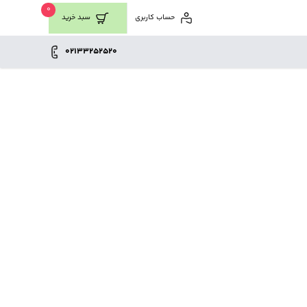
0
حساب کاربری
سبد خرید
02133252520