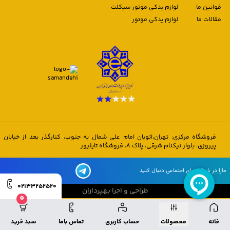
قوانین ما
لوازم یدکی موتور سیکلت
مقالات ما
لوازم یدکی موتور
فروشگاه مرکزی: تهران،اتوبان امام علی شمال به جنوب، کنارگذر بعد از خیابان
پیروزی، بلوار نیکنام شرقی، پلاک 8، فروشگاه تایلیور
مارا در شبکه های اجتماعی دنبال کنید
02133252520
طراحی و اجرا بهپردازان
0
طراحی و اجرا بهپردازان
خانه
محصولات
حساب کاربری
تماس باما
سبد خرید