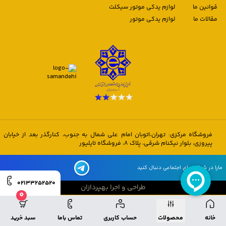
قوانین ما
لوازم یدکی موتور سیکلت
مقالات ما
لوازم یدکی موتور
فروشگاه مرکزی: تهران،اتوبان امام علی شمال به جنوب، کنارگذر بعد از خیابان
پیروزی، بلوار نیکنام شرقی، پلاک 8، فروشگاه تایلیور
مارا در شبکه های اجتماعی دنبال کنید
02133252520
طراحی و اجرا بهپردازان
0
طراحی و اجرا بهپردازان
خانه
محصولات
حساب کاربری
تماس باما
سبد خرید