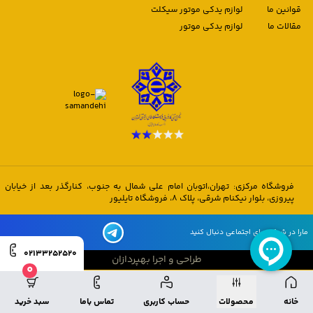
قوانین ما
لوازم یدکی موتور سیکلت
مقالات ما
لوازم یدکی موتور
فروشگاه مرکزی: تهران،اتوبان امام علی شمال به جنوب، کنارگذر بعد از خیابان
پیروزی، بلوار نیکنام شرقی، پلاک 8، فروشگاه تایلیور
مارا در شبکه های اجتماعی دنبال کنید
02133252520
طراحی و اجرا بهپردازان
0
طراحی و اجرا بهپردازان
خانه
محصولات
حساب کاربری
تماس باما
سبد خرید