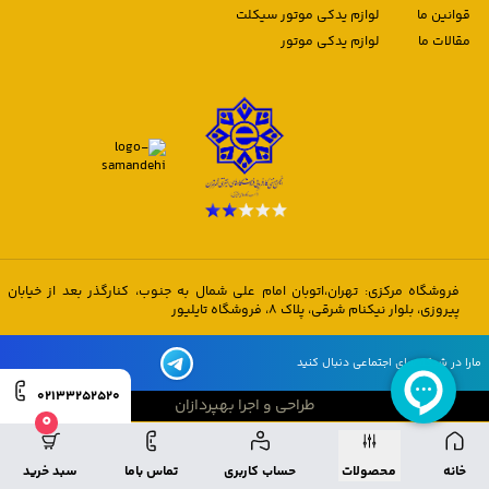
قوانین ما
لوازم یدکی موتور سیکلت
مقالات ما
لوازم یدکی موتور
فروشگاه مرکزی: تهران،اتوبان امام علی شمال به جنوب، کنارگذر بعد از خیابان
پیروزی، بلوار نیکنام شرقی، پلاک 8، فروشگاه تایلیور
مارا در شبکه های اجتماعی دنبال کنید
02133252520
طراحی و اجرا بهپردازان
0
طراحی و اجرا بهپردازان
خانه
محصولات
حساب کاربری
تماس باما
سبد خرید