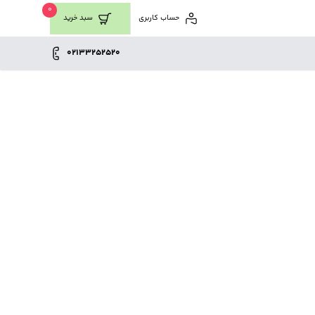
0
حساب کاربری
سبد خرید
02133252520