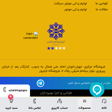
قوانین ما
لوازم یدکی موتور سیکلت
مقالات ما
لوازم یدکی موتور
فروشگاه مرکزی: تهران،اتوبان امام علی شمال به جنوب، کنارگذر بعد از خیابان
پیروزی، بلوار نیکنام شرقی، پلاک 8، فروشگاه تایلیور
مارا در شبکه های اجتماعی دنبال کنید
02133252520
طراحی و اجرا بهپردازان
0
طراحی و اجرا بهپردازان
خانه
محصولات
حساب کاربری
تماس باما
سبد خرید