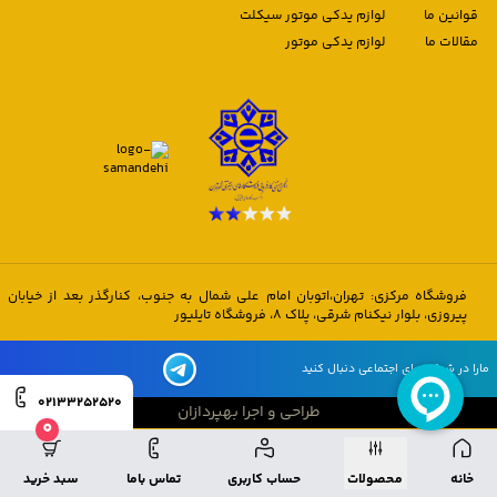
قوانین ما
لوازم یدکی موتور سیکلت
مقالات ما
لوازم یدکی موتور
فروشگاه مرکزی: تهران،اتوبان امام علی شمال به جنوب، کنارگذر بعد از خیابان
پیروزی، بلوار نیکنام شرقی، پلاک 8، فروشگاه تایلیور
مارا در شبکه های اجتماعی دنبال کنید
02133252520
طراحی و اجرا بهپردازان
0
طراحی و اجرا بهپردازان
خانه
محصولات
حساب کاربری
تماس باما
سبد خرید