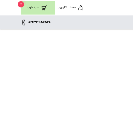
0
حساب کاربری
سبد خرید
02133252520