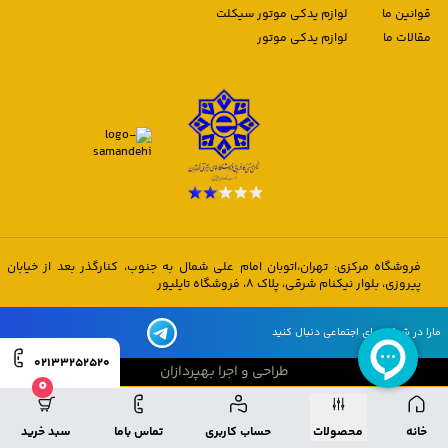
قوانین ما
لوازم یدکی موتور سیکلت
مقالات ما
لوازم یدکی موتور
فروشگاه مرکزی: تهران،اتوبان امام علی شمال به جنوب، کنارگذر بعد از خیابان
پیروزی، بلوار نیکنام شرقی، پلاک 8، فروشگاه تایلیور
مارا در شبکه های اجتماعی دنبال کنید
02133252520
طراحی و اجرا بهپردازان
0
طراحی و اجرا بهپردازان
خانه
محصولات
حساب کاربری
تماس باما
سبد خرید