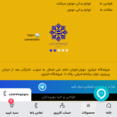
قوانین ما
لوازم یدکی موتور سیکلت
مقالات ما
لوازم یدکی موتور
فروشگاه مرکزی: تهران،اتوبان امام علی شمال به جنوب، کنارگذر بعد از خیابان
پیروزی، بلوار نیکنام شرقی، پلاک 8، فروشگاه تایلیور
مارا در شبکه های اجتماعی دنبال کنید
02133252520
طراحی و اجرا بهپردازان
0
طراحی و اجرا بهپردازان
خانه
محصولات
حساب کاربری
تماس باما
سبد خرید