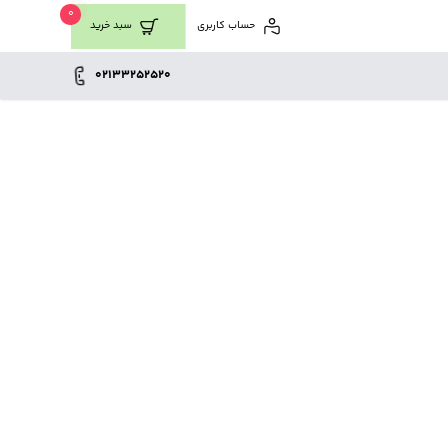
0
حساب کاربری
سبد خرید
02133252520