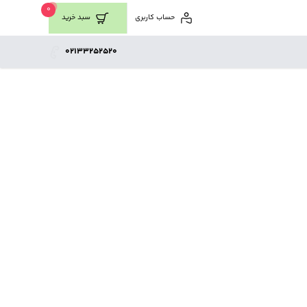
0
حساب کاربری
سبد خرید
02133252520