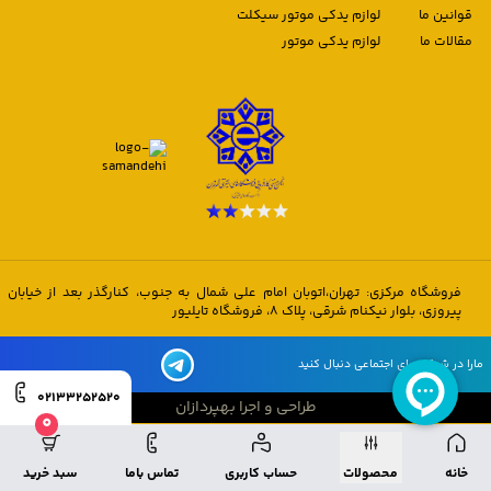
قوانین ما
لوازم یدکی موتور سیکلت
مقالات ما
لوازم یدکی موتور
فروشگاه مرکزی: تهران،اتوبان امام علی شمال به جنوب، کنارگذر بعد از خیابان
پیروزی، بلوار نیکنام شرقی، پلاک 8، فروشگاه تایلیور
مارا در شبکه های اجتماعی دنبال کنید
02133252520
طراحی و اجرا بهپردازان
0
طراحی و اجرا بهپردازان
خانه
محصولات
حساب کاربری
تماس باما
سبد خرید