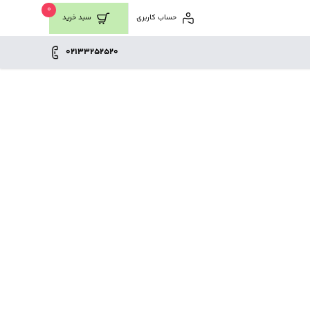
0
حساب کاربری
سبد خرید
02133252520