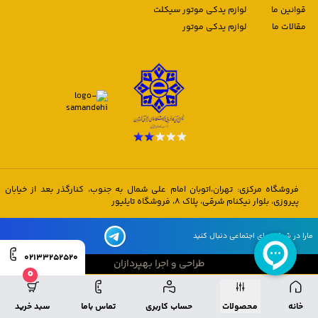
قوانین ما
لوازم یدکی موتور سیکلت
مقالات ما
لوازم یدکی موتور
فروشگاه مرکزی: تهران،اتوبان امام علی شمال به جنوب، کنارگذر بعد از خیابان
پیروزی، بلوار نیکنام شرقی، پلاک 8، فروشگاه تایلیور
مارا در شبکه های اجتماعی دنبال کنید
02133252520
طراحی و اجرا بهپردازان
0
طراحی و اجرا بهپردازان
خانه
محصولات
حساب کاربری
تماس باما
سبد خرید