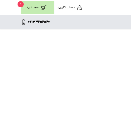
0
حساب کاربری
سبد خرید
02133252520