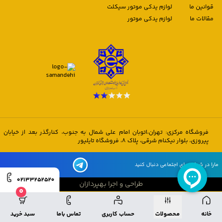
قوانین ما
لوازم یدکی موتور سیکلت
مقالات ما
لوازم یدکی موتور
فروشگاه مرکزی: تهران،اتوبان امام علی شمال به جنوب، کنارگذر بعد از خیابان
پیروزی، بلوار نیکنام شرقی، پلاک 8، فروشگاه تایلیور
مارا در شبکه های اجتماعی دنبال کنید
02133252520
طراحی و اجرا بهپردازان
0
طراحی و اجرا بهپردازان
خانه
محصولات
حساب کاربری
تماس باما
سبد خرید