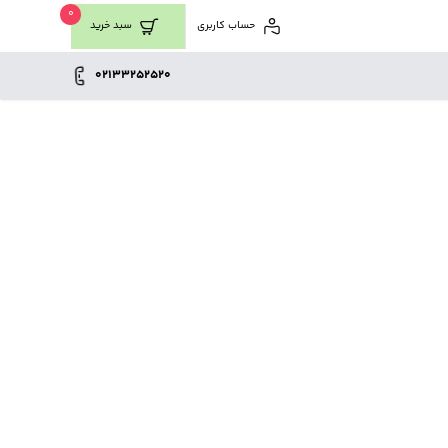
0
حساب کاربری
سبد خرید
02133252520