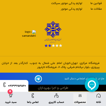
قوانین ما
لوازم یدکی موتور سیکلت
مقالات ما
لوازم یدکی موتور
فروشگاه مرکزی: تهران،اتوبان امام علی شمال به جنوب، کنارگذر بعد از خیابان
پیروزی، بلوار نیکنام شرقی، پلاک 8، فروشگاه تایلیور
مارا در شبکه های اجتماعی دنبال کنید
02133252520
طراحی و اجرا بهپردازان
0
طراحی و اجرا بهپردازان
خانه
محصولات
حساب کاربری
تماس باما
سبد خرید