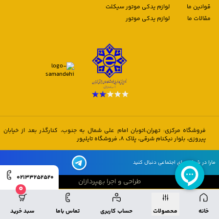
قوانین ما
لوازم یدکی موتور سیکلت
مقالات ما
لوازم یدکی موتور
فروشگاه مرکزی: تهران،اتوبان امام علی شمال به جنوب، کنارگذر بعد از خیابان
پیروزی، بلوار نیکنام شرقی، پلاک 8، فروشگاه تایلیور
مارا در شبکه های اجتماعی دنبال کنید
02133252520
طراحی و اجرا بهپردازان
0
طراحی و اجرا بهپردازان
خانه
محصولات
حساب کاربری
تماس باما
سبد خرید