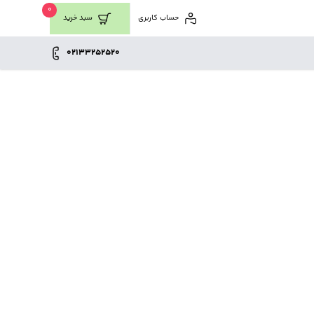
0
حساب کاربری
سبد خرید
02133252520