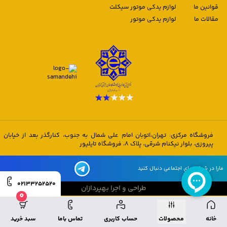
قوانین ما
لوازم یدکی موتور سیکلت
مقالات ما
لوازم یدکی موتور
فروشگاه مرکزی: تهران،اتوبان امام علی شمال به جنوب، کنارگذر بعد از خیابان
پیروزی، بلوار نیکنام شرقی، پلاک 8، فروشگاه تایلیور
مارا در شبکه های اجتماعی دنبال کنید
02133252520
طراحی و اجرا بهپردازان
0
طراحی و اجرا بهپردازان
خانه
محصولات
حساب کاربری
تماس باما
سبد خرید