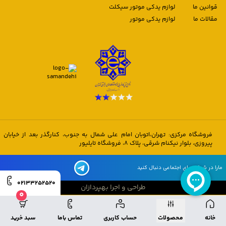
قوانین ما
لوازم یدکی موتور سیکلت
مقالات ما
لوازم یدکی موتور
فروشگاه مرکزی: تهران،اتوبان امام علی شمال به جنوب، کنارگذر بعد از خیابان
پیروزی، بلوار نیکنام شرقی، پلاک 8، فروشگاه تایلیور
مارا در شبکه های اجتماعی دنبال کنید
02133252520
طراحی و اجرا بهپردازان
0
طراحی و اجرا بهپردازان
خانه
محصولات
حساب کاربری
تماس باما
سبد خرید